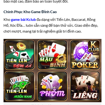
bảo mật cao, đảm bảo an toàn tuyệt đối.
Chinh Phục Kho Game Đỉnh Cao
Kho
game bài Kclub
đa dạng với Tiến Lên, Baccarat, Rồng
Hổ, Xóc Đĩa… luôn sẵn sàng để bạn thử sức. Giao diện đẹp,
chơi mượt, mang lại trải nghiệm giải trí đỉnh cao.