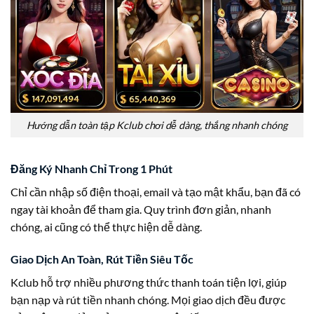
Hướng dẫn toàn tập Kclub chơi dễ dàng, thắng nhanh chóng
Đăng Ký Nhanh Chỉ Trong 1 Phút
Chỉ cần nhập số điện thoại, email và tạo mật khẩu, bạn đã có
ngay tài khoản để tham gia. Quy trình đơn giản, nhanh
chóng, ai cũng có thể thực hiện dễ dàng.
Giao Dịch An Toàn, Rút Tiền Siêu Tốc
Kclub hỗ trợ nhiều phương thức thanh toán tiện lợi, giúp
bạn nạp và rút tiền nhanh chóng. Mọi giao dịch đều được