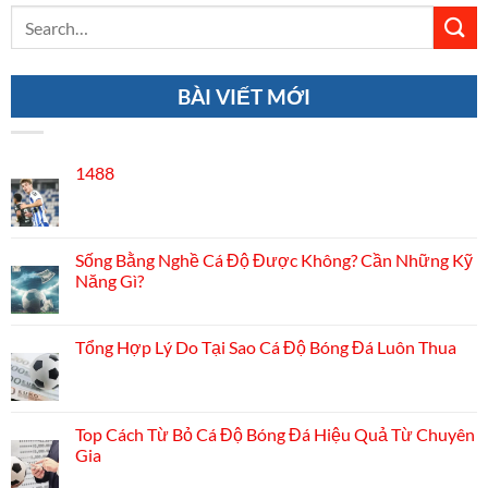
BÀI VIẾT MỚI
1488
Không
có
bình
luận
ở
Sống Bằng Nghề Cá Độ Được Không? Cần Những Kỹ
Năng Gì?
Không
có
bình
Tổng Hợp Lý Do Tại Sao Cá Độ Bóng Đá Luôn Thua
luận
ở
Không
Sống
có
Bằng
bình
Nghề
luận
Cá
ở
Độ
Top Cách Từ Bỏ Cá Độ Bóng Đá Hiệu Quả Từ Chuyên
Tổng
Được
Gia
Hợp
Không?
Lý
Cần
Không
Do
Những