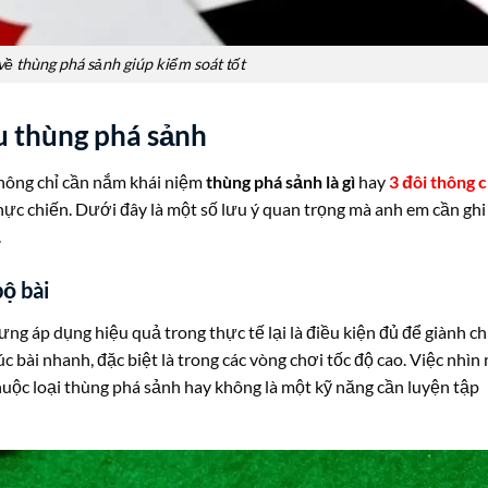
về thùng phá sảnh giúp kiểm soát tốt
u thùng phá sảnh
không chỉ cần nắm khái niệm
thùng phá sảnh là gì
hay
3 đôi thông 
hực chiến. Dưới đây là một số lưu ý quan trọng mà anh em cần gh
.
ộ bài
ng áp dụng hiệu quả trong thực tế lại là điều kiện đủ để giành c
c bài nhanh, đặc biệt là trong các vòng chơi tốc độ cao. Việc nhìn
thuộc loại thùng phá sảnh hay không là một kỹ năng cần luyện tập