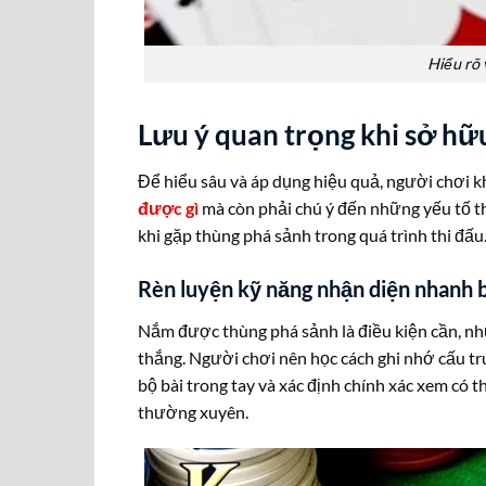
Hiểu rõ 
Lưu ý quan trọng khi sở hữ
Để hiểu sâu và áp dụng hiệu quả, người chơi 
được gì
mà còn phải chú ý đến những yếu tố t
khi gặp thùng phá sảnh trong quá trình thi đấu
Rèn luyện kỹ năng nhận diện nhanh b
Nắm được thùng phá sảnh là điều kiện cần, như
thắng. Người chơi nên học cách ghi nhớ cấu trú
bộ bài trong tay và xác định chính xác xem có 
thường xuyên.