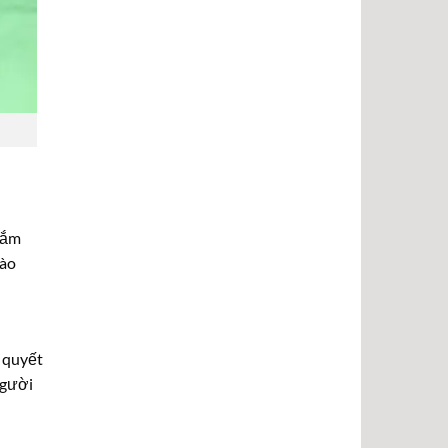
nắm
vào
n quyết
người