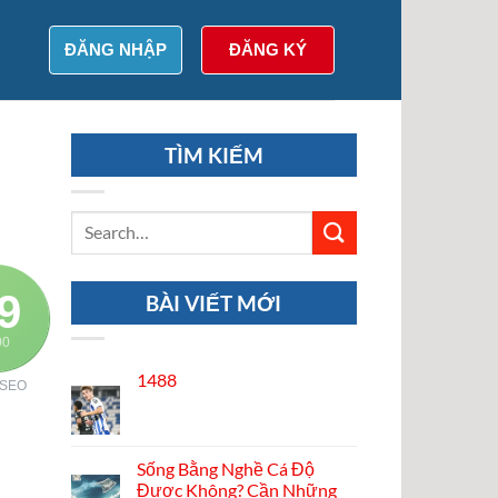
ĐĂNG NHẬP
ĐĂNG KÝ
TÌM KIẾM
9
BÀI VIẾT MỚI
00
1488
 SEO
Không
có
bình
luận
ở
Sống Bằng Nghề Cá Độ
Được Không? Cần Những