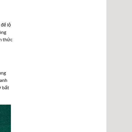
 để lộ
ông
ến thức
ùng
 anh
ỡ bất