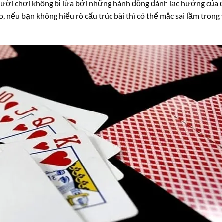
người chơi không bị lừa bởi những hành động đánh lạc hướng của 
, nếu bạn không hiểu rõ cấu trúc bài thì có thể mắc sai lầm trong 