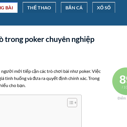
G BÀI
THỂ THAO
BẮN CÁ
XỔ SỐ
trò trong poker chuyên nghiệp
người mới tiếp cận các trò chơi bài như poker. Việc
8
iá tình huống và đưa ra quyết định chính xác. Trong
 hiểu cho bạn.
/ 1
Điểm