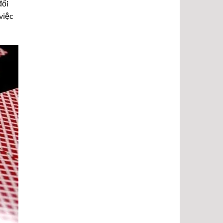
đối
việc