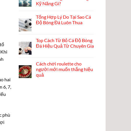
Kỹ Năng Gì?
Không
có
Tổng Hợp Lý Do Tại Sao Cá
bình
luận
Độ Bóng Đá Luôn Thua
ở
Sống
Không
Bằng
có
Nghề
bình
Top Cách Từ Bỏ Cá Độ Bóng
Cá
luận
 tổ
Độ
ở
Đá Hiệu Quả Từ Chuyên Gia
Được
Tổng
 Khi
Không?
Hợp
Không
Cần
Lý
có
nh
Những
Do
bình
Kỹ
Tại
Cách chơi roulette cho
luận
Năng
Sao
ở
người mới muốn thắng hiệu
Gì?
Cá
Top
Độ
quả
Cách
Bóng
Từ
ảo hai
Không
Đá
Bỏ
có
Luôn
Cá
 6, 7,
bình
Thua
Độ
luận
Nếu
Bóng
ở
Đá
Cách
Hiệu
chơi
Quả
roulette
Từ
cho
Chuyên
c phù
người
Gia
mới
lợi
muốn
thắng
hiệu