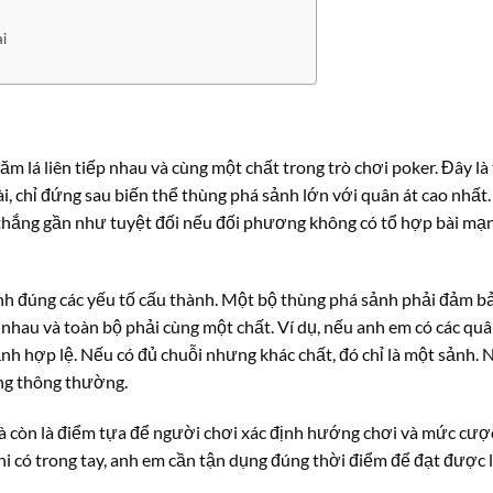
ài
m lá liên tiếp nhau và cùng một chất trong trò chơi poker. Đây là
, chỉ đứng sau biến thể thùng phá sảnh lớn với quân át cao nhất.
 thắng gần như tuyệt đối nếu đối phương không có tổ hợp bài mạ
ịnh đúng các yếu tố cấu thành. Một bộ thùng phá sảnh phải đảm b
 kề nhau và toàn bộ phải cùng một chất. Ví dụ, nếu anh em có các quân
sảnh hợp lệ. Nếu có đủ chuỗi nhưng khác chất, đó chỉ là một sảnh. 
ùng thông thường.
mà còn là điểm tựa để người chơi xác định hướng chơi và mức cượ
i có trong tay, anh em cần tận dụng đúng thời điểm để đạt được 